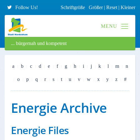
Follow Us!
Schriftgröße
Größer
|
Reset
|
Kleiner
... bürgernah und kompetent
a
b
c
d
e
f
g
h
i
j
k
l
m
n
o
p
q
r
s
t
u
v
w
x
y
z
#
Energie Archive
Energie Files