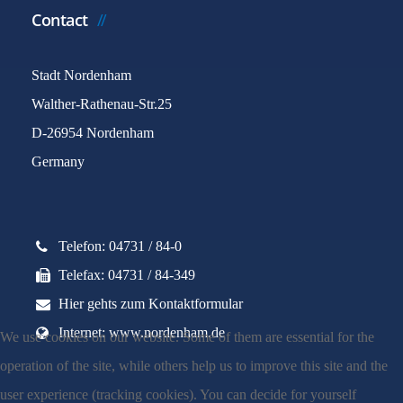
Contact
Stadt Nordenham
Walther-Rathenau-Str.25
D-26954 Nordenham
Germany
Telefon: 04731 / 84-0
Telefax: 04731 / 84-349
Hier gehts zum Kontaktformular
Internet: www.nordenham.de
We use cookies on our website. Some of them are essential for the
operation of the site, while others help us to improve this site and the
user experience (tracking cookies). You can decide for yourself