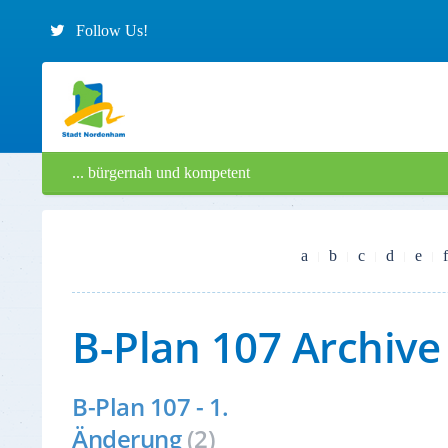
Follow Us!
... bürgernah und kompetent
a
b
c
d
e
f
B-Plan 107 Archive
B-Plan 107 - 1.
Änderung
(2)