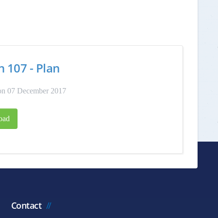
n 107 - Plan
on 07 December 2017
oad
Contact