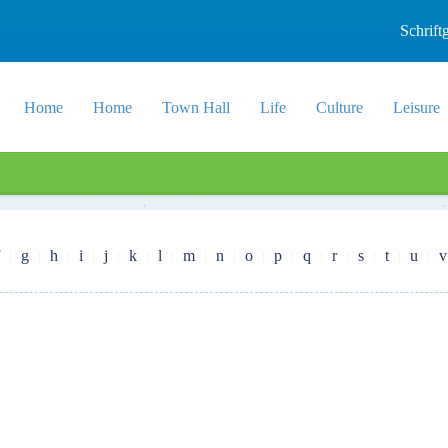
Schrif
Home
Home
Town Hall
Life
Culture
Leisure
g
h
i
j
k
l
m
n
o
p
q
r
s
t
u
v