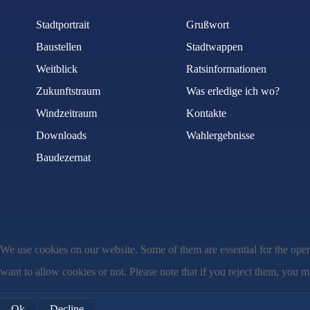
Stadtportrait
Grußwort
Baustellen
Stadtwappen
Weitblick
Ratsinformationen
Zukunftstraum
Was erledige ich wo?
Windzeitraum
Kontakte
Downloads
Wahlergebnisse
Baudezernat
We use cookies on our website. Some of them are essential for the opera
want to allow cookies or not. Please note that if you reject them, you may
Ok
Decline