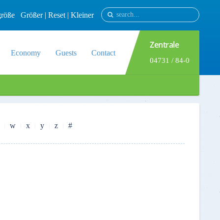
tgröße
Größer
|
Reset
|
Kleiner
Zentrale
Economy
Guests
Contact
04731 / 84-0
w
x
y
z
#