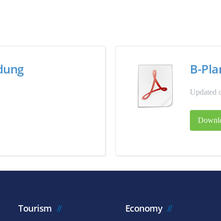
ndung
B-Pla
Updated 
Downl
Tourism
Economy