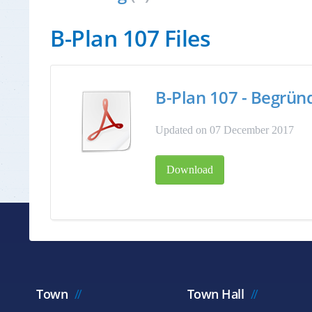
B-Plan 107 Files
B-Plan 107 - Begrü
Updated on 07 December 2017
Download
Town
Town Hall