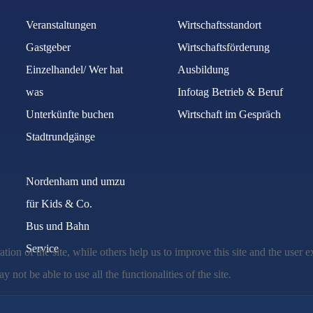
Veranstaltungen
Wirtschaftsstandort
Gastgeber
Wirtschaftsförderung
Einzelhandel/ Wer hat
Ausbildung
was
Infotag Betrieb & Beruf
Unterkünfte buchen
Wirtschaft im Gespräch
Stadtrundgänge
Nordenham und umzu
für Kids & Co.
Bus und Bahn
Service
tion of the site, while others help us to improve this site and the user
 not be able to use all the functionalities of the site.