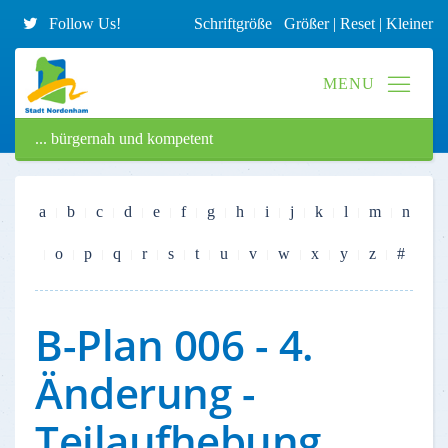
Follow Us!
Schriftgröße
Größer
|
Reset
|
Kleiner
... bürgernah und kompetent
a
b
c
d
e
f
g
h
i
j
k
l
m
n
o
p
q
r
s
t
u
v
w
x
y
z
#
B-Plan 006 - 4.
Änderung -
Teilaufhebung