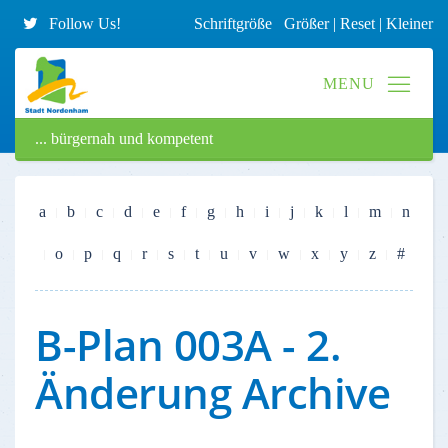
Follow Us!
Schriftgröße
Größer
|
Reset
|
Kleiner
... bürgernah und kompetent
a
b
c
d
e
f
g
h
i
j
k
l
m
n
o
p
q
r
s
t
u
v
w
x
y
z
#
B-Plan 003A - 2.
Änderung Archive