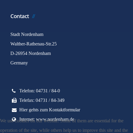
Contact
Stadt Nordenham
Walther-Rathenau-Str.25
D-26954 Nordenham
Germany
Telefon: 04731 / 84-0
Telefax: 04731 / 84-349
Hier gehts zum Kontaktformular
Internet: www.nordenham.de
We use cookies on our website. Some of them are essential for the
operation of the site, while others help us to improve this site and the