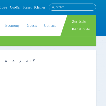
tgröße
Größer
|
Reset
|
Kleiner
Zentrale
Economy
Guests
Contact
04731 / 84-0
w
x
y
z
#