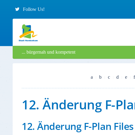
Follow Us!
... bürgernah und kompetent
a
b
c
d
e
f
12. Änderung F-Pla
12. Änderung F-Plan Files