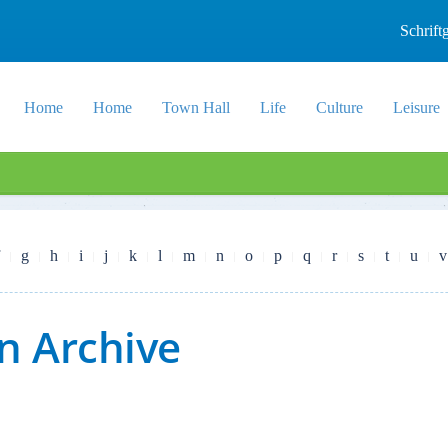
Schrif
Home
Home
Town Hall
Life
Culture
Leisure
g
h
i
j
k
l
m
n
o
p
q
r
s
t
u
v
n Archive