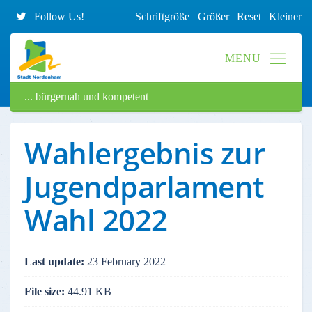
Follow Us!
Schriftgröße
Größer
|
Reset
|
Kleiner
... bürgernah und kompetent
Wahlergebnis zur
Jugendparlament
Wahl 2022
Last update:
23 February 2022
File size:
44.91 KB