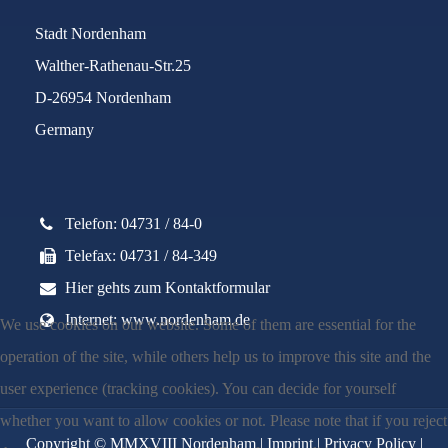
Stadt Nordenham
Walther-Rathenau-Str.25
D-26954 Nordenham
Germany
Telefon: 04731 / 84-0
Telefax: 04731 / 84-349
Hier gehts zum Kontaktformular
Internet: www.nordenham.de
We use cookies on our website. Some of them are essential for the
operation of the site, while others help us to improve this site and the
user experience (tracking cookies). You can decide for yourself
whether you want to allow cookies or not. Please note that if you reject
Copyright © MMXVIII Nordenham |
Imprint
|
Privacy Policy
|