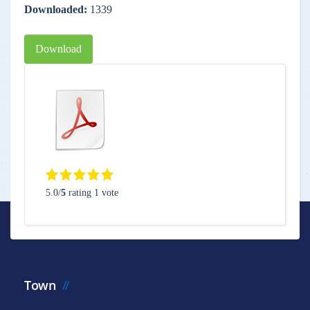
Downloaded:
1339
Download
5.0/
5
rating 1 vote
Town