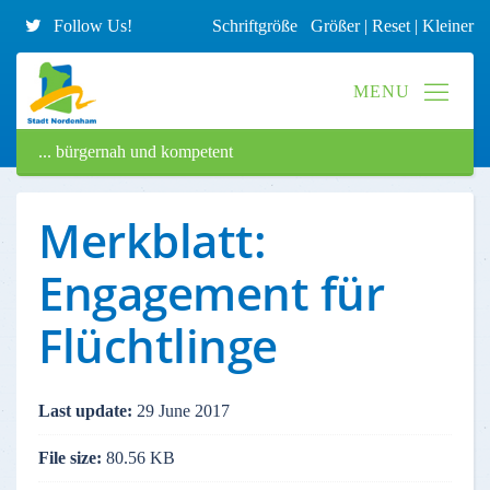
Follow Us!
Schriftgröße
Größer
|
Reset
|
Kleiner
... bürgernah und kompetent
Merkblatt:
Engagement für
Flüchtlinge
Last update:
29 June 2017
File size:
80.56 KB