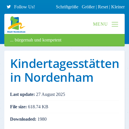
Follow Us!
Schriftgröße
Größer
|
Reset
|
Kleiner
... bürgernah und kompetent
Kindertagesstätten
in Nordenham
Last update:
27 August 2025
File size:
618.74 KB
Downloaded:
1980