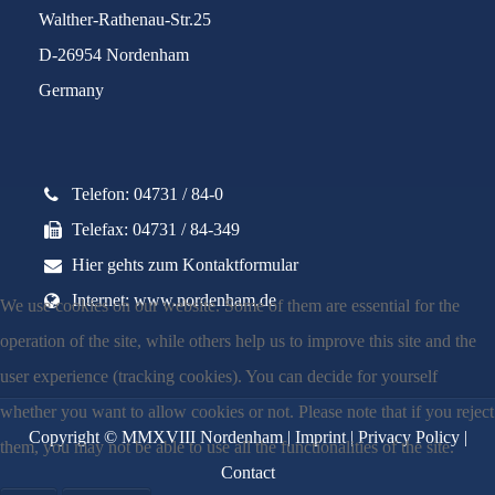
Walther-Rathenau-Str.25
D-26954 Nordenham
Germany
Telefon: 04731 / 84-0
Telefax: 04731 / 84-349
Hier gehts zum Kontaktformular
Internet: www.nordenham.de
We use cookies on our website. Some of them are essential for the
operation of the site, while others help us to improve this site and the
user experience (tracking cookies). You can decide for yourself
whether you want to allow cookies or not. Please note that if you reject
Copyright © MMXVIII Nordenham |
Imprint
|
Privacy Policy
|
them, you may not be able to use all the functionalities of the site.
Contact