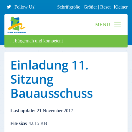
Follow Us!
Schriftgröße
Größer
|
Reset
|
Kleiner
... bürgernah und kompetent
Einladung 11.
Sitzung
Bauausschuss
Last update:
21 November 2017
File size:
42.15 KB