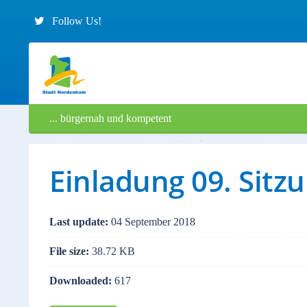
Follow Us!
... bürgernah und kompetent
Einladung 09. Sitz
Last update:
04 September 2018
File size:
38.72 KB
Downloaded:
617