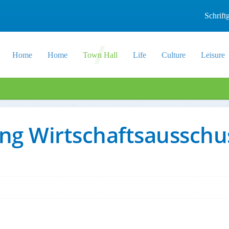
Schrif
Home
Home
Town Hall
Life
Culture
Leisure
ung Wirtschaftsausschu