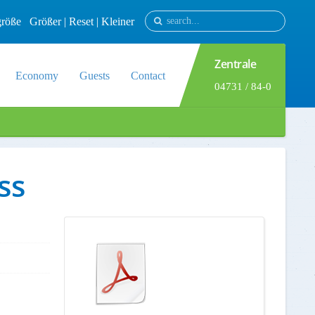
tgröße
Größer
|
Reset
|
Kleiner
Zentrale
Economy
Guests
Contact
04731 / 84-0
ss