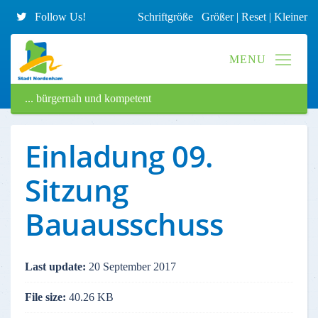
Follow Us!
Schriftgröße
Größer
|
Reset
|
Kleiner
... bürgernah und kompetent
Einladung 09.
Sitzung
Bauausschuss
Last update:
20 September 2017
File size:
40.26 KB