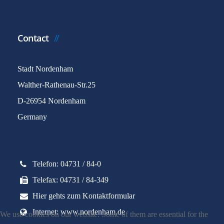
Contact
Stadt Nordenham
Walther-Rathenau-Str.25
D-26954 Nordenham
Germany
Telefon: 04731 / 84-0
Telefax: 04731 / 84-349
Hier gehts zum Kontaktformular
Internet: www.nordenham.de
We use cookies on our website. Some of them are essential for the