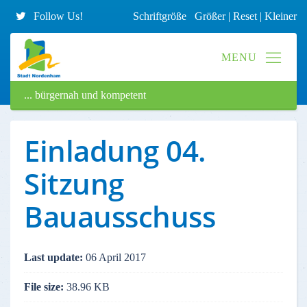
Follow Us!
Schriftgröße
Größer
|
Reset
|
Kleiner
... bürgernah und kompetent
Einladung 04.
Sitzung
Bauausschuss
Last update:
06 April 2017
File size:
38.96 KB