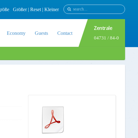
tgröße
Größer
|
Reset
|
Kleiner
Zentrale
Economy
Guests
Contact
04731 / 84-0