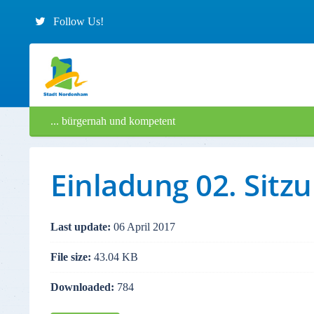
Follow Us!
... bürgernah und kompetent
Einladung 02. Sitz
Last update:
06 April 2017
File size:
43.04 KB
Downloaded:
784