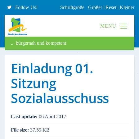
Follow Us!
Schriftgröße
Größer
|
Reset
|
Kleiner
... bürgernah und kompetent
Einladung 01.
Sitzung
Sozialausschuss
Last update:
06 April 2017
File size:
37.59 KB