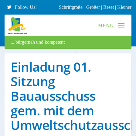
Follow Us!
Schriftgröße
Größer
|
Reset
|
Kleiner
... bürgernah und kompetent
Einladung 01.
Sitzung
Bauausschuss
gem. mit dem
Umweltschutzaussc