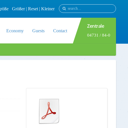
tgröße
Größer
|
Reset
|
Kleiner
Zentrale
Economy
Guests
Contact
04731 / 84-0