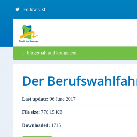
Follow Us!
... bürgernah und kompetent
Der Berufswahlfah
Last update:
06 June 2017
File size:
776.15 KB
Downloaded:
1715