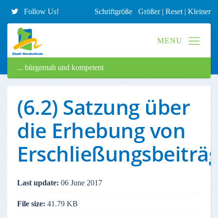
Follow Us!
Schriftgröße
Größer
|
Reset
|
Kleiner
... bürgernah und kompetent
(6.2) Satzung über
die Erhebung von
Erschließungsbeiträ
Last update:
06 June 2017
File size:
41.79 KB