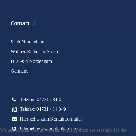
Contact
Stadt Nordenham
Walther-Rathenau-Str.25
D-26954 Nordenham
Germany
Telefon: 04731 / 84-0
Telefax: 04731 / 84-349
Hier gehts zum Kontaktformular
Internet: www.nordenham.de
We use cookies on our website. Some of them are essential for the