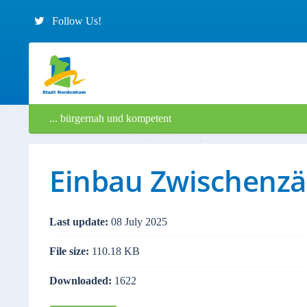
Follow Us!
... bürgernah und kompetent
Einbau Zwischenzäh
Last update:
08 July 2025
File size:
110.18 KB
Downloaded:
1622