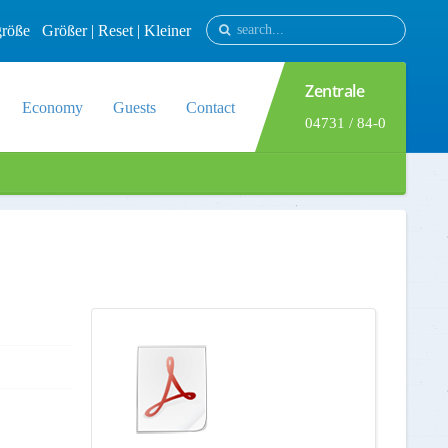
tgröße
Größer
|
Reset
|
Kleiner
Zentrale
Economy
Guests
Contact
04731 / 84-0