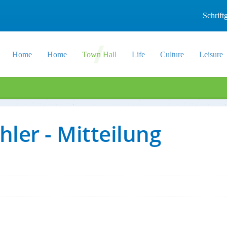
Schrif
Home
Home
Town Hall
Life
Culture
Leisure
ler - Mitteilung