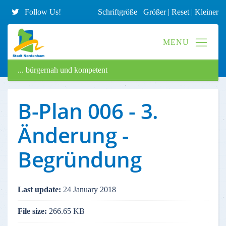
Follow Us!
Schriftgröße
Größer
|
Reset
|
Kleiner
... bürgernah und kompetent
B-Plan 006 - 3.
Änderung -
Begründung
Last update:
24 January 2018
File size:
266.65 KB