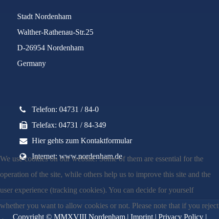
Stadt Nordenham
Walther-Rathenau-Str.25
D-26954 Nordenham
Germany
Telefon: 04731 / 84-0
Telefax: 04731 / 84-349
Hier gehts zum Kontaktformular
Internet: www.nordenham.de
We use cookies on our website. Some of them are essential for the
operation of the site, while others help us to improve this site and the
user experience (tracking cookies). You can decide for yourself
whether you want to allow cookies or not. Please note that if you reject
Copyright © MMXVIII Nordenham |
Imprint
|
Privacy Policy
|