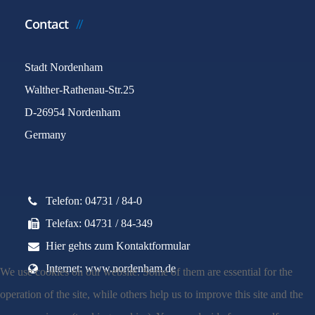
Contact
Stadt Nordenham
Walther-Rathenau-Str.25
D-26954 Nordenham
Germany
Telefon: 04731 / 84-0
Telefax: 04731 / 84-349
Hier gehts zum Kontaktformular
Internet: www.nordenham.de
We use cookies on our website. Some of them are essential for the
operation of the site, while others help us to improve this site and the