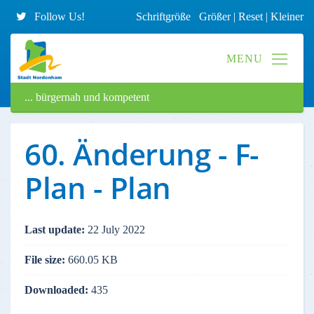
Follow Us!
Schriftgröße
Größer
|
Reset
|
Kleiner
... bürgernah und kompetent
60. Änderung - F-
Plan - Plan
Last update:
22 July 2022
File size:
660.05 KB
Downloaded:
435