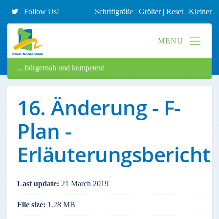
Follow Us!
Schriftgröße
Größer
|
Reset
|
Kleiner
... bürgernah und kompetent
16. Änderung - F-
Plan -
Erläuterungsbericht
Last update:
21 March 2019
File size:
1.28 MB