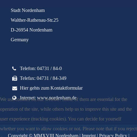
Stadt Nordenham
Walther-Rathenau-Str.25
D-26954 Nordenham
Germany
Telefon: 04731 / 84-0
Telefax: 04731 / 84-349
Hier gehts zum Kontaktformular
Internet: www.nordenham.de
We use cookies on our website. Some of them are essential for the
operation of the site, while others help us to improve this site and the
user experience (tracking cookies). You can decide for yourself
whether you want to allow cookies or not. Please note that if you reject
Copyright © MMXVIII Nordenham |
Imprint
|
Privacy Policy
|