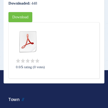
Downloaded:
448
Download
0.0/
5
rating (0 votes)
Town