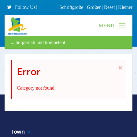
Follow Us!
Schriftgröße
Größer
|
Reset
|
Kleiner
... bürgernah und kompetent
Error
Category not found
Town