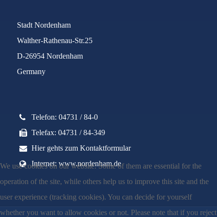
Stadt Nordenham
Walther-Rathenau-Str.25
D-26954 Nordenham
Germany
Telefon: 04731 / 84-0
Telefax: 04731 / 84-349
Hier gehts zum Kontaktformular
Internet: www.nordenham.de
We use cookies on our website. Some of them are essential for the
operation of the site, while others help us to improve this site and the
user experience (tracking cookies). You can decide for yourself
whether you want to allow cookies or not. Please note that if you reject